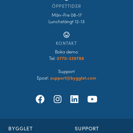
ÖPPETTIDER
Mån-Fre 08-17
Lunchstängt 12-13
tag_faces
KONTAKT
Boka demo
Tel:
0770-339788
Support
Epost:
support@bygglet.com
BYGGLET
SUPPORT