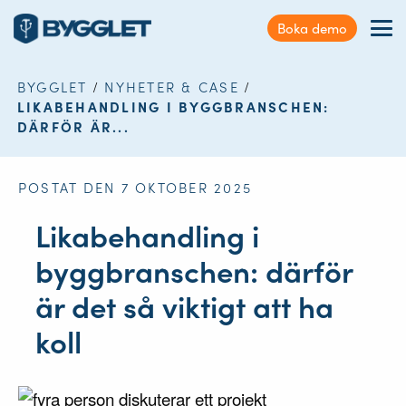
Kundservice
Boka demo
Sök
Förmåner
på
webbplatsen
BYGGLET
/
NYHETER & CASE
/
Nyheter & Case
LIKABEHANDLING I BYGGBRANSCHEN:
DÄRFÖR ÄR...
Kontakt
POSTAT DEN 7 OKTOBER 2025
Logga in
Likabehandling i
byggbranschen: därför
är det så viktigt att ha
koll