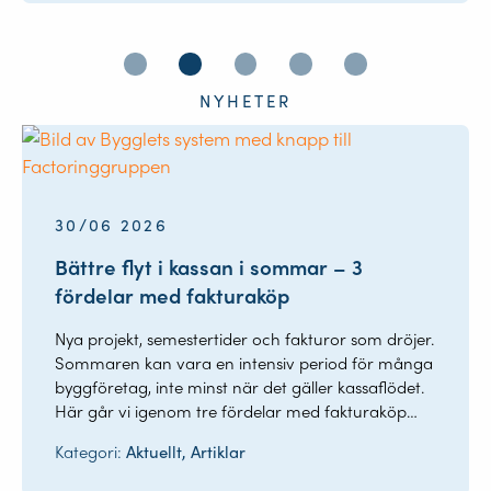
NYHETER
08/06 2026
30/06 2026
Vanliga misstag med personalliggare
Bättre flyt i kassan i sommar – 3
inom bygg – och hur du undviker dyra
fördelar med fakturaköp
avgifter
Nya projekt, semestertider och fakturor som dröjer.
Att föra en korrekt personalliggare är ett lagkrav
Sommaren kan vara en intensiv period för många
på många byggarbetsplatser, men i praktiken är
byggföretag, inte minst när det gäller kassaflödet.
det också ett område där många byggföretag gör
Här går vi igenom tre fördelar med fakturaköp…
misstag. Det kan handla om allt från…
22/06 2026
Kategori:
Aktuellt, Artiklar
Kategori:
Aktuellt
Så blev Bygglet hjärtat i Blarcks