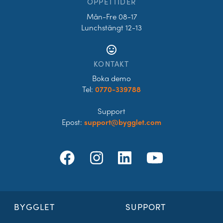
ÖPPETTIDER
Mån-Fre 08-17
Lunchstängt 12-13
tag_faces
KONTAKT
Boka demo
Tel:
0770-339788
Support
Epost:
support@bygglet.com
BYGGLET
SUPPORT