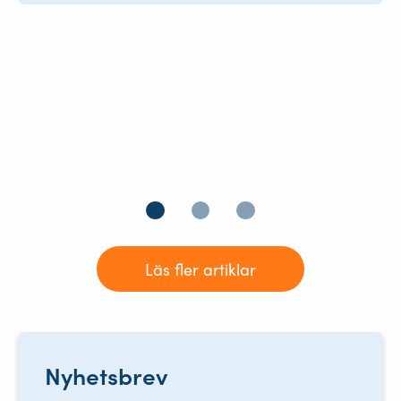
verksamhet
När teamet på Blarck Sverige AB bygger pooler
ska allt klaffa – från första säljmöte och schaktning
till installation, trädgårdsplanering och faktura.
Med Bygglet har Markus, Lina och teamet samlat…
Kategori:
Kundcase, Aktuellt
Läs fler artiklar
Nyhetsbrev