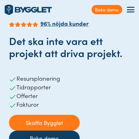
Kundservice
Boka demo
Sök
Förmåner
på
96% nöjda kunder
webbplatsen
Nyheter & Case
Det ska inte vara ett
Kontakt
projekt att driva projekt.
Logga in
Resursplanering
Tidrapporter
Offerter
Fakturor
Skaffa Bygglet
Boka demo