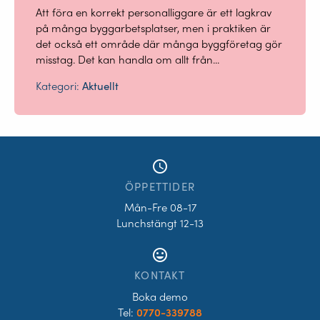
Att föra en korrekt personalliggare är ett lagkrav
på många byggarbetsplatser, men i praktiken är
det också ett område där många byggföretag gör
misstag. Det kan handla om allt från...
Kategori:
Aktuellt
access_time
ÖPPETTIDER
Mån-Fre 08-17
Lunchstängt 12-13
tag_faces
KONTAKT
Boka demo
Tel:
0770-339788