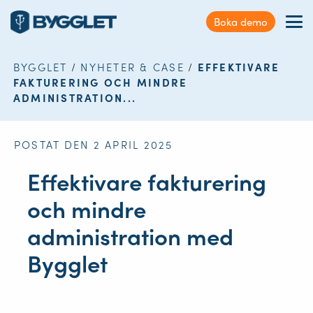
Kundservice
Boka demo
Sök
Förmåner
på
webbplatsen
BYGGLET
/
NYHETER & CASE
/
EFFEKTIVARE
Nyheter & Case
FAKTURERING OCH MINDRE
ADMINISTRATION...
Kontakt
POSTAT DEN 2 APRIL 2025
Logga in
Effektivare fakturering
och mindre
administration med
Bygglet