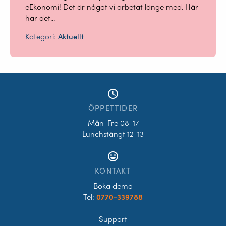
eEkonomi! Det är något vi arbetat länge med. Här
har det...
Kategori:
Aktuellt
access_time
ÖPPETTIDER
Mån-Fre 08-17
Lunchstängt 12-13
tag_faces
KONTAKT
Boka demo
Tel:
0770-339788
Support