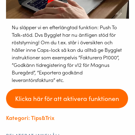
Nu släpper vi en efterlängtad funktion: Push To
Talk-stöd. Dvs Bygglet har nu äntligen stöd för
röststyrning! Om du t.ex. står i översikten och
håller inne Caps-lock så kan du alltså ge Bygglet
instruktioner som exempelvis ”Fakturera P1000”,
”Godkänn tidregistering för v12 för Magnus
Buregård”, ”Exportera godkänd
leverantörsfaktura” etc.
Klicka här för att aktivera funktionen
Kategori: Tips&Trix