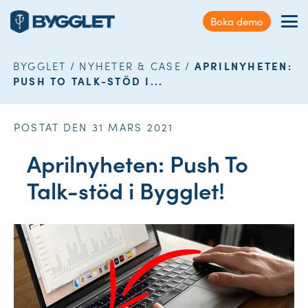
Kundservice
Boka demo
Sök
Förmåner
på
webbplatsen
BYGGLET
/
NYHETER & CASE
/
APRILNYHETEN:
Nyheter & Case
PUSH TO TALK-STÖD I...
Kontakt
POSTAT DEN 31 MARS 2021
Logga in
Aprilnyheten: Push To
Talk-stöd i Bygglet!