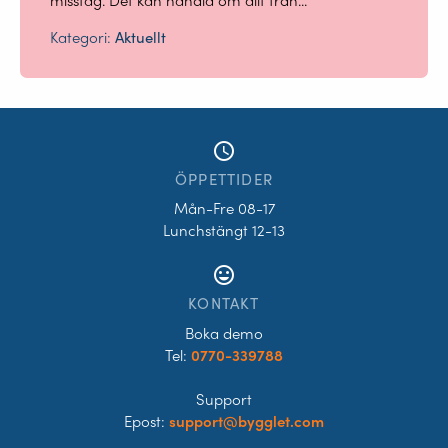
misstag. Det kan handla om allt från...
Kategori:
Aktuellt
access_time
ÖPPETTIDER
Mån-Fre 08-17
Lunchstängt 12-13
tag_faces
KONTAKT
Boka demo
Tel:
0770-339788
Support
Epost:
support@bygglet.com