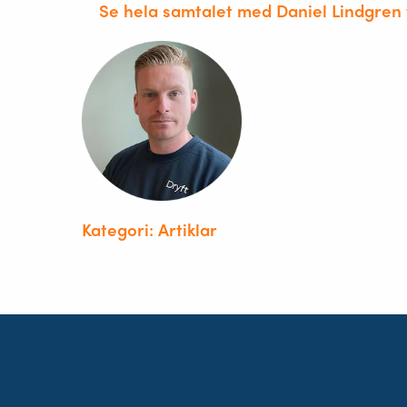
Se hela samtalet med Daniel Lindgren 
Kategori: Artiklar