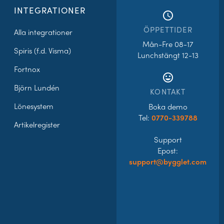
INTEGRATIONER
access_time
ÖPPETTIDER
Alla integrationer
Mån-Fre 08-17
Spiris (f.d. Visma)
Lunchstängt 12-13
Fortnox
tag_faces
Björn Lundén
KONTAKT
Lönesystem
Boka demo
Tel:
0770-339788
Artikelregister
Support
Epost:
support@bygglet.com