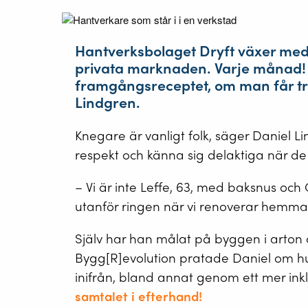
Hantverksbolaget Dryft växer med
privata marknaden. Varje månad! 
framgångsreceptet, om man får t
Lindgren.
Knegare är vanligt folk, säger Daniel Li
respekt och känna sig delaktiga när de g
– Vi är inte Leffe, 63, med baksnus och
utanför ringen när vi renoverar hemma 
Själv har han målat på byggen i arton å
Bygg[R]evolution pratade Daniel om hur
inifrån, bland annat genom ett mer in
samtalet i efterhand!