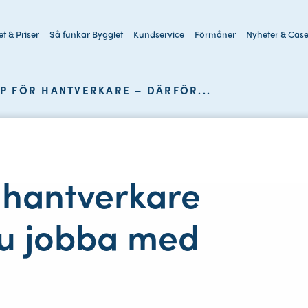
t & Priser
Så funkar Bygglet
Kundservice
Förmåner
Nyheter & Cas
Sök
på
P FÖR HANTVERKARE – DÄRFÖR...
webbplatsen
 hantverkare
du jobba med