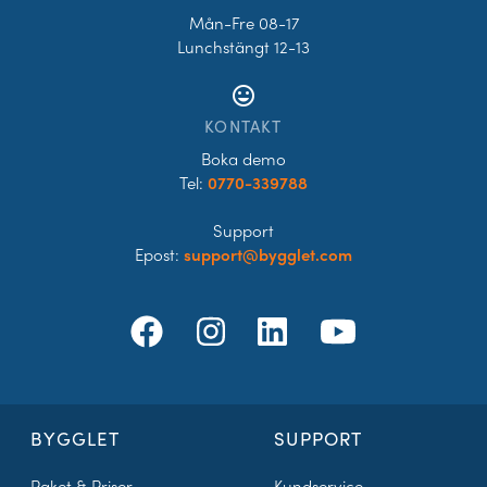
Mån-Fre 08-17
Lunchstängt 12-13
tag_faces
KONTAKT
Boka demo
Tel:
0770-339788
Support
Epost:
support@bygglet.com
BYGGLET
SUPPORT
Paket & Priser
Kundservice