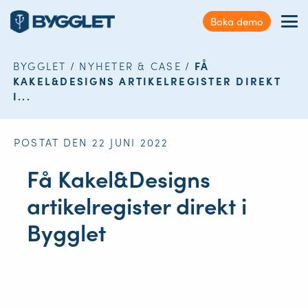
Kundservice
Boka demo
Sök
Förmåner
på
webbplatsen
BYGGLET
/
NYHETER & CASE
/
FÅ
Nyheter & Case
KAKEL&DESIGNS ARTIKELREGISTER DIREKT
I...
Kontakt
POSTAT DEN 22 JUNI 2022
Logga in
Få Kakel&Designs
artikelregister direkt i
Bygglet