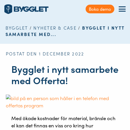
Kundservice
Boka demo
Sök
Förmåner
på
webbplatsen
BYGGLET
/
NYHETER & CASE
/
BYGGLET I NYTT
Nyheter & Case
SAMARBETE MED...
Kontakt
POSTAT DEN 1 DECEMBER 2022
Logga in
Bygglet i nytt samarbete
med Offerta!
Med ökade kostnader för material, bränsle och
el kan det finnas en viss oro kring hur