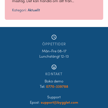
misstag. Det kan handla om allt från...
Kategori:
Aktuellt
access_time
ÖPPETTIDER
Mån-Fre 08-17
Lunchstängt 12-13
tag_faces
KONTAKT
Boka demo
Tel:
0770-339788
Support
Epost:
support@bygglet.com