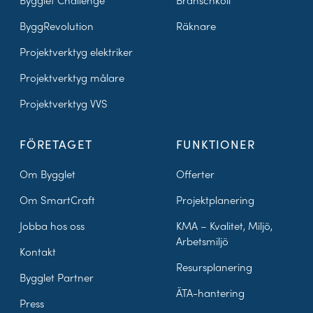
Bygglet Challenge
Branschkoll
ByggRevolution
Räknare
Projektverktyg elektriker
Projektverktyg målare
Projektverktyg VVS
FÖRETAGET
FUNKTIONER
Om Bygglet
Offerter
Om SmartCraft
Projektplanering
Jobba hos oss
KMA – Kvalitet, Miljö,
Arbetsmiljö
Kontakt
Resursplanering
Bygglet Partner
ÄTA-hantering
Press