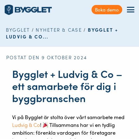
Kundservice
Boka demo
Sök
Förmåner
på
webbplatsen
BYGGLET
/
NYHETER & CASE
/
BYGGLET +
Nyheter & Case
LUDVIG & CO...
Kontakt
POSTAT DEN 9 OKTOBER 2024
Logga in
Bygglet + Ludvig & Co –
ett samarbete för dig i
byggbranschen
Vi på Bygglet är stolta över vårt samarbete med
Ludvig & Co
!
Tillsammans har vi en tydlig
ambition: förenkla vardagen för företagare