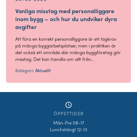
Vanliga misstag med personalliggare
inom bygg – och hur du undviker dyra
avgifter
Att föra en korrekt personalliggare är ett lagkrav
på många byggarbetsplatser, men i praktiken är
det också ett område där många byggföretag gör
misstag. Det kan handla om allt från...
Kategori:
Aktuellt
access_time
ÖPPETTIDER
Mån-Fre 08-17
Lunchstängt 12-13