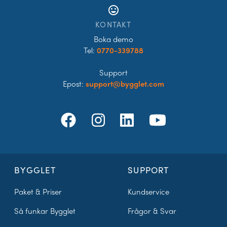
tag_faces
KONTAKT
Boka demo
Tel:
0770-339788
Support
Epost:
support@bygglet.com
BYGGLET
SUPPORT
Paket & Priser
Kundservice
Så funkar Bygglet
Frågor & Svar