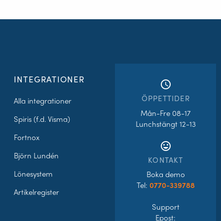
INTEGRATIONER
access_time
ÖPPETTIDER
Alla integrationer
Mån-Fre 08-17
Spiris (f.d. Visma)
Lunchstängt 12-13
Fortnox
tag_faces
Björn Lundén
KONTAKT
Lönesystem
Boka demo
Tel:
0770-339788
Artikelregister
Support
Epost: