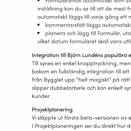
Formulärsmall automatiskt som s
inställning kan du se till att de mest
automatiskt läggs till varje gång ett 
kommentarsfält läggs automatiskt
planera och lägg till Formulär, utan
vilket datum formuläret skall vara utfö
Integration till Björn Lundéns populära
Till synes en enkel knapptryckning, men
bakom en fullständig integration till et
från Bygglet upp “helt magiskt” på rätt
slipper dubbelarbete och kan enkelt synk
kunder.
Projektplanering
Vi släppte ut första beta-versionen av 
I Projektplaneringen ser du direkt hur du