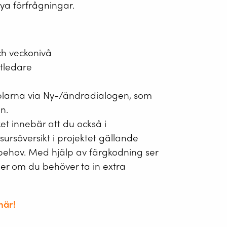
nya förfrågningar.
ch veckonivå
ktledare
aplarna via Ny-/ändradialogen, som
en.
ket innebär att du också i
sursöversikt i projektet gällande
rsbehov. Med hjälp av färgkodning ser
ler om du behöver ta in extra
här!