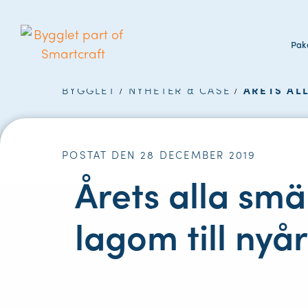
Pake
BYGGLET
/
NYHETER & CASE
/
ÅRETS AL
POSTAT DEN 28 DECEMBER 2019
Årets alla smä
lagom till nyår