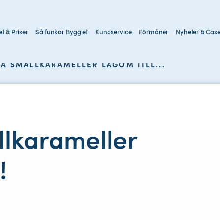
t & Priser
Så funkar Bygglet
Kundservice
Förmåner
Nyheter & Cas
Sök
LA SMÄLLKARAMELLER LAGOM TILL...
på
webbplatsen
llkarameller
!