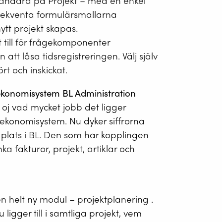
tandard på Projekt – med en enkel
 frekventa formulärsmallarna
nytt projekt skapas.
 till för frågekomponenter
 att låsa tidsregistreringen. Välj själv
rt och inskickat.
 ekonomisystem BL Administration
 oj vad mycket jobb det ligger
t ekonomisystem. Nu dyker siffrorna
 plats i BL. Den som har kopplingen
a fakturor, projekt, artiklar och
en helt ny modul – projektplanering .
 ligger till i samtliga projekt, vem