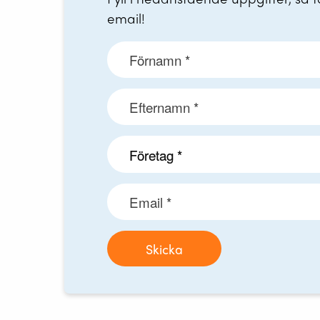
email!
Skicka