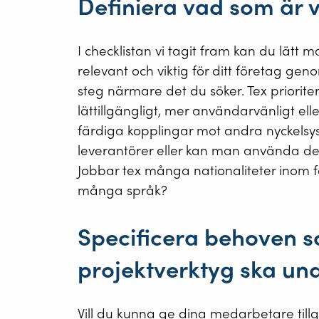
Definiera vad som är vi
I checklistan vi tagit fram kan du lätt m
relevant och viktig för ditt företag ge
steg närmare det du söker. Tex prioriter
lättillgängligt, mer användarvänligt el
färdiga kopplingar mot andra nyckelsy
leverantörer eller kan man använda det
Jobbar tex många nationaliteter inom fö
många språk?
Specificera behoven s
projektverktyg ska unde
Vill du kunna ge dina medarbetare tillg