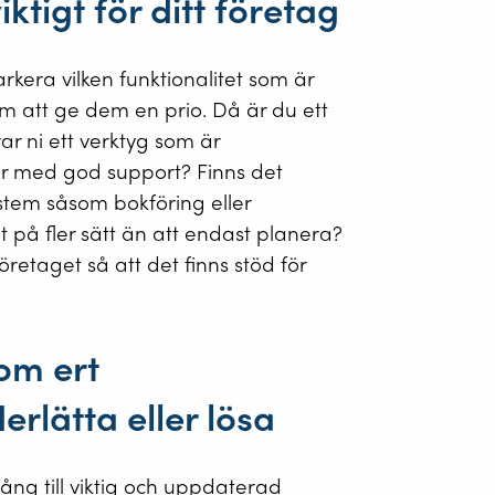
ktigt för ditt företag
arkera vilken funktionalitet som är
nom att ge dem en prio. Då är du ett
ar ni ett verktyg som är
ler med god support? Finns det
stem såsom bokföring eller
 på fler sätt än att endast planera?
retaget så att det finns stöd för
om ert
rlätta eller lösa
ång till viktig och uppdaterad