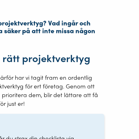
 projektverktyg? Vad ingår och
a säker på att inte missa någon
a rätt projektverktyg
 därför har vi tagit fram en ordentlig
ektverktyg för ert företag. Genom att
prioritera dem, blir det lättare att få
ör just er!
r du strax din checklista via