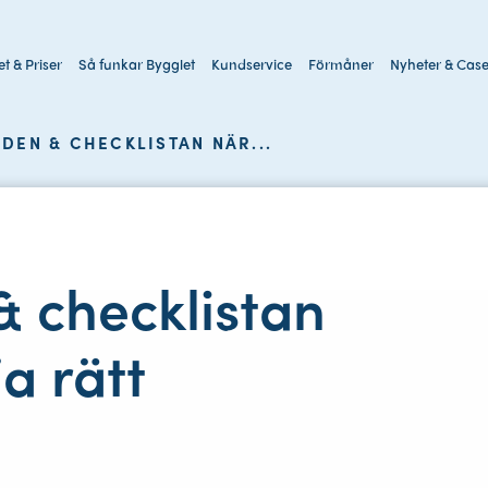
t & Priser
Så funkar Bygglet
Kundservice
Förmåner
Nyheter & Cas
Sök
på
DEN & CHECKLISTAN NÄR...
webbplatsen
& checklistan
a rätt
g