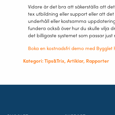
Vidare är det bra att säkerställa att de
tex utbildning eller support eller att det 
underhåll eller kostsamma uppdateringa
fundera också över hur du skulle vilja dri
det billigaste systemet som passar just 
Boka en kostnadsfri demo med Bygglet 
Kategori: Tips&Trix, Artiklar, Rapporter