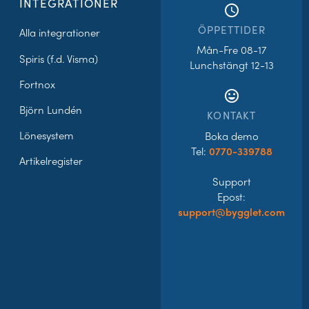
INTEGRATIONER
access_time
ÖPPETTIDER
Alla integrationer
Mån-Fre 08-17
Spiris (f.d. Visma)
Lunchstängt 12-13
Fortnox
tag_faces
Björn Lundén
KONTAKT
Lönesystem
Boka demo
Tel:
0770-339788
Artikelregister
Support
Epost:
support@bygglet.com