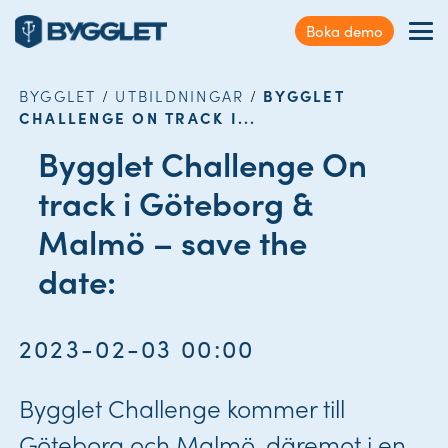
Kundservice
Boka demo
Sök
Förmåner
på
webbplatsen
BYGGLET
/
UTBILDNINGAR
/
BYGGLET
Nyheter & Case
CHALLENGE ON TRACK I...
Bygglet Challenge On
Kontakt
track i Göteborg &
Logga in
Malmö – save the
date:
2023-02-03 00:00
Bygglet Challenge kommer till
Göteborg och Malmö, däremot i en