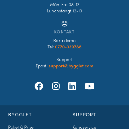
Mån-Fre 08-17
Lunchstängt 12-13
tag_faces
KONTAKT
Boka demo
Tel:
0770-339788
Support
Epost:
support@bygglet.com
BYGGLET
SUPPORT
Paket & Priser
Kundservice