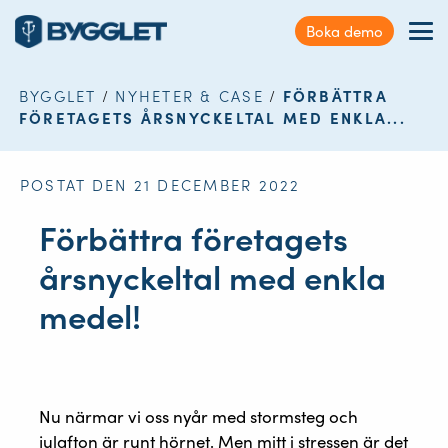
Kundservice
Boka demo
Sök
Förmåner
på
webbplatsen
BYGGLET
/
NYHETER & CASE
/
FÖRBÄTTRA
Nyheter & Case
FÖRETAGETS ÅRSNYCKELTAL MED ENKLA...
Kontakt
POSTAT DEN 21 DECEMBER 2022
Logga in
Förbättra företagets
årsnyckeltal med enkla
medel!
Nu närmar vi oss nyår med stormsteg och
julafton är runt hörnet. Men mitt i stressen är det