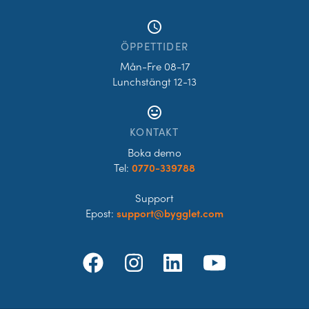
access_time
ÖPPETTIDER
Mån-Fre 08-17
Lunchstängt 12-13
tag_faces
KONTAKT
Boka demo
Tel:
0770-339788
Support
Epost:
support@bygglet.com