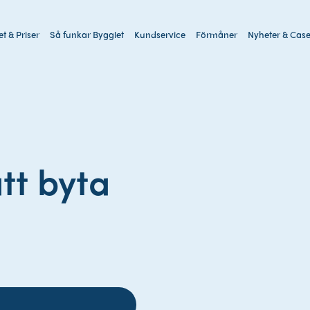
t & Priser
Så funkar Bygglet
Kundservice
Förmåner
Nyheter & Cas
Sök
på
webbplatsen
tt byta