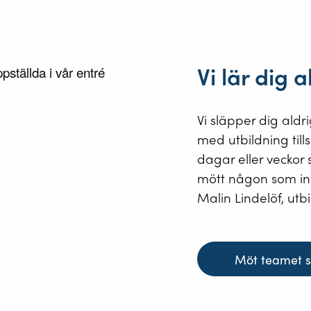
Vi lär dig 
Vi släpper dig aldr
med utbildning till
dagar eller veckor s
mött någon som int
Malin Lindelöf, ut
Möt teamet s