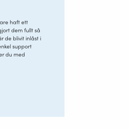
are haft ett
gjort dem fullt så
de blivit inlåst i
 enkel support
pper du med