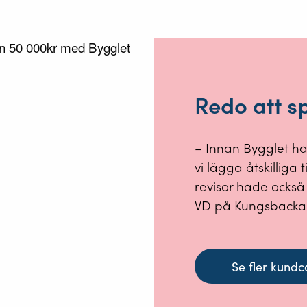
Redo att s
– Innan Bygglet had
vi lägga åtskilliga
revisor hade också 
VD på Kungsbacka 
Se fler kundc