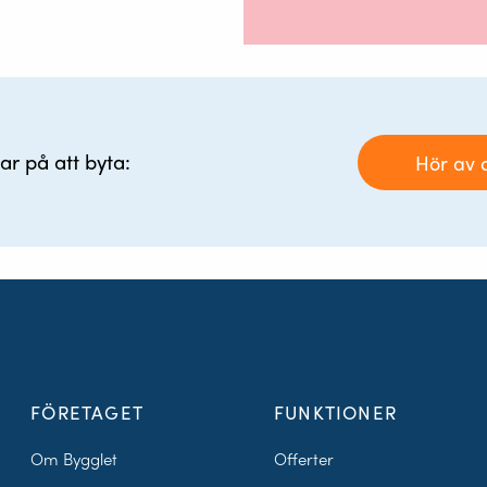
r på att byta:
Hör av di
FÖRETAGET
FUNKTIONER
Om Bygglet
Offerter