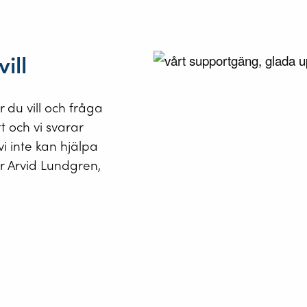
ill
 du vill och fråga
tt och vi svarar
i inte kan hjälpa
tar Arvid Lundgren,