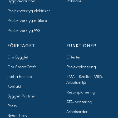
ByggRevolution
Räknare
Projektverktyg elektriker
Projektverktyg målare
Projektverktyg VVS
FÖRETAGET
FUNKTIONER
Om Bygglet
Offerter
Om SmartCraft
Projektplanering
Jobba hos oss
KMA – Kvalitet, Miljö,
Arbetsmiljö
Kontakt
Resursplanering
Bygglet Partner
ÄTA-hantering
Press
Arbetsorder
Nyhetsbrev