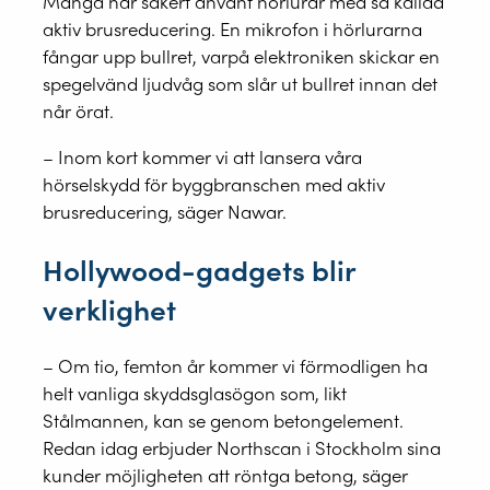
Många har säkert använt hörlurar med så kallad
aktiv brusreducering. En mikrofon i hörlurarna
fångar upp bullret, varpå elektroniken skickar en
spegelvänd ljudvåg som slår ut bullret innan det
når örat.
– Inom kort kommer vi att lansera våra
hörselskydd för byggbranschen med aktiv
brusreducering, säger Nawar.
Hollywood-gadgets blir
verklighet
– Om tio, femton år kommer vi förmodligen ha
helt vanliga skyddsglasögon som, likt
Stålmannen, kan se genom betongelement.
Redan idag erbjuder Northscan i Stockholm sina
kunder möjligheten att röntga betong, säger