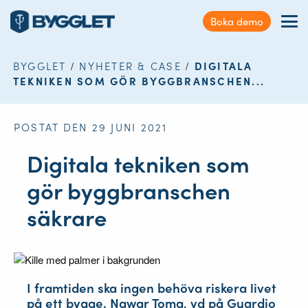
Kundservice
Boka demo
Sök
Förmåner
på
webbplatsen
BYGGLET
/
NYHETER & CASE
/
DIGITALA
Nyheter & Case
TEKNIKEN SOM GÖR BYGGBRANSCHEN...
Kontakt
POSTAT DEN 29 JUNI 2021
Logga in
Digitala tekniken som
gör byggbranschen
säkrare
I framtiden ska ingen behöva riskera livet
på ett bygge. Nawar Toma, vd på Guardio