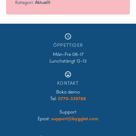
Kategori:
Aktuellt
access_time
ÖPPETTIDER
Mån-Fre 08-17
Lunchstängt 12-13
tag_faces
KONTAKT
Boka demo
Tel:
0770-339788
Support
Epost:
support@bygglet.com