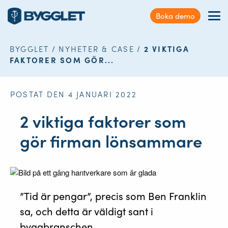
Kundservice
Boka demo
Sök
Förmåner
på
webbplatsen
BYGGLET
/
NYHETER & CASE
/
2 VIKTIGA
Nyheter & Case
FAKTORER SOM GÖR...
Kontakt
POSTAT DEN 4 JANUARI 2022
Logga in
2 viktiga faktorer som
gör firman lönsammare
”Tid är pengar”, precis som Ben Franklin
sa, och detta är väldigt sant i
byggbranschen.