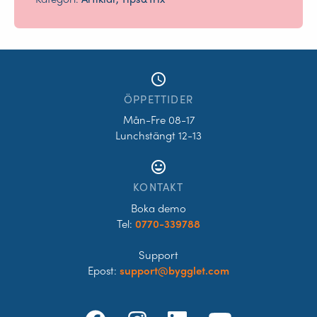
access_time
ÖPPETTIDER
Mån-Fre 08-17
Lunchstängt 12-13
tag_faces
KONTAKT
Boka demo
Tel:
0770-339788
Support
Epost:
support@bygglet.com